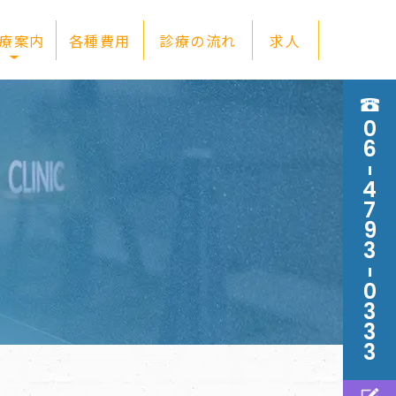
療案内
各種費用
診療の流れ
求人
0
6
-
4
7
9
3
-
0
3
3
3