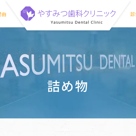
理由
診
詰め物