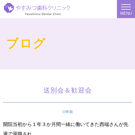
MENU
ブログ
送別会＆歓迎会
13年前
開院当初から１年３か月間一緒に働いてきた西端さんが先
週で退職され、